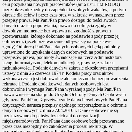
celu pozyskania nowych pracowników (art.6 ust.1 lit.f RODO)
przez okres niezbędny do zapełnienia wolnych wakatów, a po tym
okresie dla celów i przez czas oraz w zakresie wymaganym przez
przepisy prawa. Ma Pani/Pan prawo dostępu do treści swoich
danych oraz ich poprawiania, prawo do cofnięcia zgody w
dowolnym momencie bez wpływu na zgodność z prawem
przetwarzania, którego dokonano na podstawie zgody przez jej
cofnięciem; (jeżeli przetwarzanie odbywa się na podstawie
zgody).Odbiorcą Pani/Pana danych osobowych będą podmioty
uprawnione do uzyskania danych osobowych na podstawie
przepisów prawa, podmioty świadczące na rzecz Administratora
usługi informatyczne, telekomunikacyjne, prawne, z zakresu
rachunkowości. Podanie danych w zakresie określonym przepisami
ustawy z dnia 26 czerwca 1974 r. Kodeks pracy oraz aktów
wykonawczych jest dobrowolne ale konieczne do przeprowadzenia
rekrutacji. Podanie dodatkowych danych osobowych jest
dobrowolne i wymaga Pani/Pana wyraźnej zgody. Ma Pani/Pan
prawo wniesienia skargi do Urzędu Ochrony Danych Osobowych
gdy uzna Pani/Pan, iż przetwarzanie danych osobowych Pani/Pana
dotyczących narusza przepisy ogólnego rozporządzenia o ochronie
danych osobowych z dnia 27.04.2016 r. Dane osobowe nie są
przekazywane do państw trzecich ani do organizacji
międzynarodowych. Pani/Pana dane osobowe będą przetwarzane
przez czas niezbędny do zakończenia procesu rekrutacji. W
przypadku wyrażenia przez Panią/Pana na przetwarzanie danych