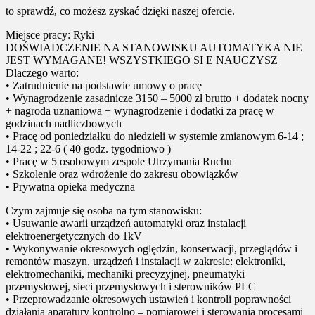
to sprawdź, co możesz zyskać dzięki naszej ofercie.
Miejsce pracy: Ryki
DOŚWIADCZENIE NA STANOWISKU AUTOMATYKA NIE
JEST WYMAGANE! WSZYSTKIEGO SI E NAUCZYSZ
Dlaczego warto:
• Zatrudnienie na podstawie umowy o pracę
• Wynagrodzenie zasadnicze 3150 – 5000 zł brutto + dodatek nocny
+ nagroda uznaniowa + wynagrodzenie i dodatki za pracę w
godzinach nadliczbowych
• Pracę od poniedziałku do niedzieli w systemie zmianowym 6-14 ;
14-22 ; 22-6 ( 40 godz. tygodniowo )
• Pracę w 5 osobowym zespole Utrzymania Ruchu
• Szkolenie oraz wdrożenie do zakresu obowiązków
• Prywatna opieka medyczna
Czym zajmuje się osoba na tym stanowisku:
• Usuwanie awarii urządzeń automatyki oraz instalacji
elektroenergetycznych do 1kV
• Wykonywanie okresowych oględzin, konserwacji, przeglądów i
remontów maszyn, urządzeń i instalacji w zakresie: elektroniki,
elektromechaniki, mechaniki precyzyjnej, pneumatyki
przemysłowej, sieci przemysłowych i sterowników PLC
• Przeprowadzanie okresowych ustawień i kontroli poprawności
działania aparatury kontrolno – pomiarowej i sterowania procesami