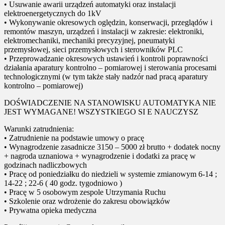
• Usuwanie awarii urządzeń automatyki oraz instalacji
elektroenergetycznych do 1kV
• Wykonywanie okresowych oględzin, konserwacji, przeglądów i
remontów maszyn, urządzeń i instalacji w zakresie: elektroniki,
elektromechaniki, mechaniki precyzyjnej, pneumatyki
przemysłowej, sieci przemysłowych i sterowników PLC
• Przeprowadzanie okresowych ustawień i kontroli poprawności
działania aparatury kontrolno – pomiarowej i sterowania procesami
technologicznymi (w tym także stały nadzór nad pracą aparatury
kontrolno – pomiarowej)
DOŚWIADCZENIE NA STANOWISKU AUTOMATYKA NIE
JEST WYMAGANE! WSZYSTKIEGO SI E NAUCZYSZ
Warunki zatrudnienia:
• Zatrudnienie na podstawie umowy o pracę
• Wynagrodzenie zasadnicze 3150 – 5000 zł brutto + dodatek nocny
+ nagroda uznaniowa + wynagrodzenie i dodatki za pracę w
godzinach nadliczbowych
• Pracę od poniedziałku do niedzieli w systemie zmianowym 6-14 ;
14-22 ; 22-6 ( 40 godz. tygodniowo )
• Pracę w 5 osobowym zespole Utrzymania Ruchu
• Szkolenie oraz wdrożenie do zakresu obowiązków
• Prywatna opieka medyczna