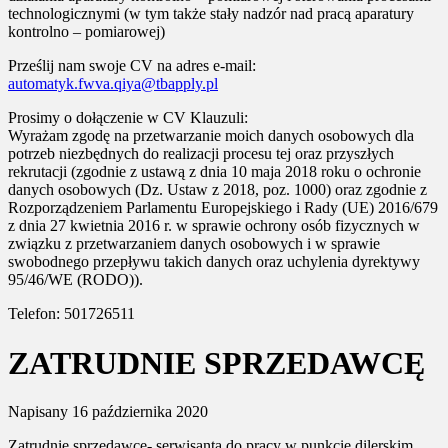
technologicznymi (w tym także stały nadzór nad pracą aparatury
kontrolno – pomiarowej)
Prześlij nam swoje CV na adres e-mail:
automatyk.fwva.qiya@tbapply.pl
Prosimy o dołączenie w CV Klauzuli:
Wyrażam zgodę na przetwarzanie moich danych osobowych dla
potrzeb niezbędnych do realizacji procesu tej oraz przyszłych
rekrutacji (zgodnie z ustawą z dnia 10 maja 2018 roku o ochronie
danych osobowych (Dz. Ustaw z 2018, poz. 1000) oraz zgodnie z
Rozporządzeniem Parlamentu Europejskiego i Rady (UE) 2016/679
z dnia 27 kwietnia 2016 r. w sprawie ochrony osób fizycznych w
związku z przetwarzaniem danych osobowych i w sprawie
swobodnego przepływu takich danych oraz uchylenia dyrektywy
95/46/WE (RODO)).
Telefon: 501726511
ZATRUDNIE SPRZEDAWCĘ
Napisany
16 października 2020
Zatrudnię sprzedawcę- serwisanta do pracy w punkcie dilerskim