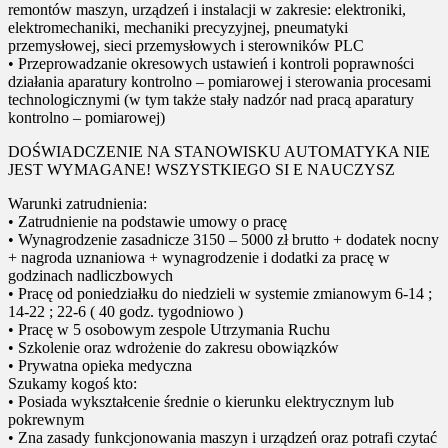
remontów maszyn, urządzeń i instalacji w zakresie: elektroniki,
elektromechaniki, mechaniki precyzyjnej, pneumatyki
przemysłowej, sieci przemysłowych i sterowników PLC
• Przeprowadzanie okresowych ustawień i kontroli poprawności
działania aparatury kontrolno – pomiarowej i sterowania procesami
technologicznymi (w tym także stały nadzór nad pracą aparatury
kontrolno – pomiarowej)
DOŚWIADCZENIE NA STANOWISKU AUTOMATYKA NIE
JEST WYMAGANE! WSZYSTKIEGO SI E NAUCZYSZ
Warunki zatrudnienia:
• Zatrudnienie na podstawie umowy o pracę
• Wynagrodzenie zasadnicze 3150 – 5000 zł brutto + dodatek nocny
+ nagroda uznaniowa + wynagrodzenie i dodatki za pracę w
godzinach nadliczbowych
• Pracę od poniedziałku do niedzieli w systemie zmianowym 6-14 ;
14-22 ; 22-6 ( 40 godz. tygodniowo )
• Pracę w 5 osobowym zespole Utrzymania Ruchu
• Szkolenie oraz wdrożenie do zakresu obowiązków
• Prywatna opieka medyczna
Szukamy kogoś kto:
• Posiada wykształcenie średnie o kierunku elektrycznym lub
pokrewnym
• Zna zasady funkcjonowania maszyn i urządzeń oraz potrafi czytać