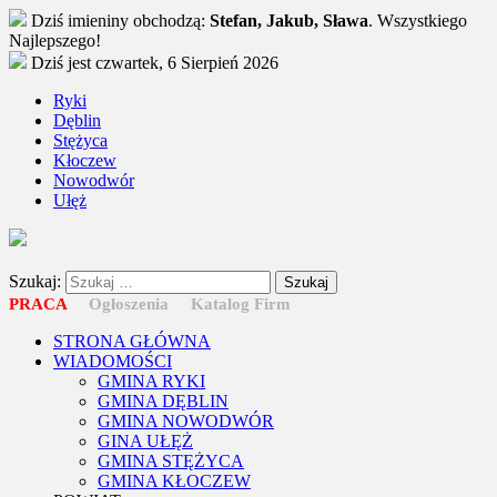
Dziś imieniny obchodzą:
Stefan, Jakub, Sława
. Wszystkiego
Najlepszego!
Dziś jest czwartek, 6 Sierpień 2026
Ryki
Dęblin
Stężyca
Kłoczew
Nowodwór
Ułęż
Szukaj:
PRACA
Ogłoszenia
Katalog Firm
STRONA GŁÓWNA
WIADOMOŚCI
GMINA RYKI
GMINA DĘBLIN
GMINA NOWODWÓR
GINA UŁĘŻ
GMINA STĘŻYCA
GMINA KŁOCZEW