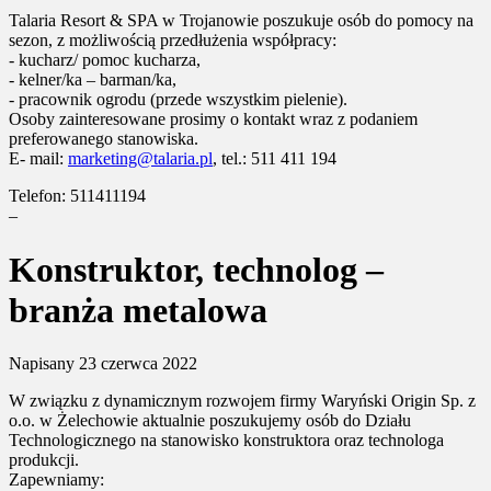
Talaria Resort & SPA w Trojanowie poszukuje osób do pomocy na
sezon, z możliwością przedłużenia współpracy:
- kucharz/ pomoc kucharza,
- kelner/ka – barman/ka,
- pracownik ogrodu (przede wszystkim pielenie).
Osoby zainteresowane prosimy o kontakt wraz z podaniem
preferowanego stanowiska.
E- mail:
marketing@talaria.pl
, tel.: 511 411 194
Telefon: 511411194
–
Konstruktor, technolog –
branża metalowa
Napisany
23 czerwca 2022
W związku z dynamicznym rozwojem firmy Waryński Origin Sp. z
o.o. w Żelechowie aktualnie poszukujemy osób do Działu
Technologicznego na stanowisko konstruktora oraz technologa
produkcji.
Zapewniamy: