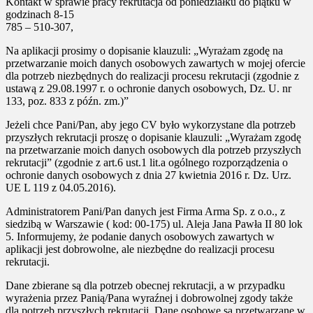
Kontakt w sprawie pracy rekrutacja od poniedziałku do piątku w
godzinach 8-15
785 – 510-307,
Na aplikacji prosimy o dopisanie klauzuli: „Wyrażam zgodę na
przetwarzanie moich danych osobowych zawartych w mojej ofercie
dla potrzeb niezbędnych do realizacji procesu rekrutacji (zgodnie z
ustawą z 29.08.1997 r. o ochronie danych osobowych, Dz. U. nr
133, poz. 833 z późn. zm.)”
Jeżeli chce Pani/Pan, aby jego CV było wykorzystane dla potrzeb
przyszłych rekrutacji proszę o dopisanie klauzuli: „Wyrażam zgodę
na przetwarzanie moich danych osobowych dla potrzeb przyszłych
rekrutacji” (zgodnie z art.6 ust.1 lit.a ogólnego rozporządzenia o
ochronie danych osobowych z dnia 27 kwietnia 2016 r. Dz. Urz.
UE L 119 z 04.05.2016).
Administratorem Pani/Pan danych jest Firma Arma Sp. z o.o., z
siedzibą w Warszawie ( kod: 00-175) ul. Aleja Jana Pawła II 80 lok
5. Informujemy, że podanie danych osobowych zawartych w
aplikacji jest dobrowolne, ale niezbędne do realizacji procesu
rekrutacji.
Dane zbierane są dla potrzeb obecnej rekrutacji, a w przypadku
wyrażenia przez Panią/Pana wyraźnej i dobrowolnej zgody także
dla potrzeb przyszłych rekrutacji. Dane osobowe są przetwarzane w