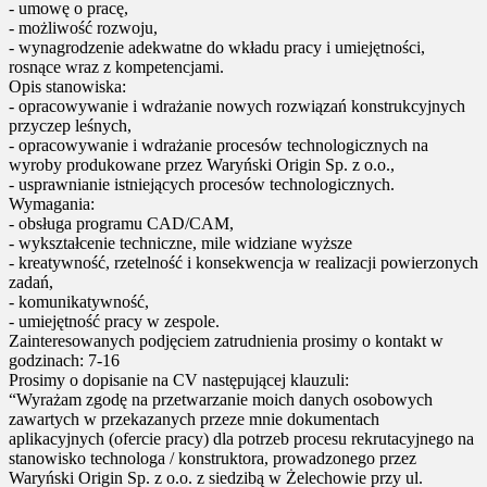
- umowę o pracę,
- możliwość rozwoju,
- wynagrodzenie adekwatne do wkładu pracy i umiejętności,
rosnące wraz z kompetencjami.
Opis stanowiska:
- opracowywanie i wdrażanie nowych rozwiązań konstrukcyjnych
przyczep leśnych,
- opracowywanie i wdrażanie procesów technologicznych na
wyroby produkowane przez Waryński Origin Sp. z o.o.,
- usprawnianie istniejących procesów technologicznych.
Wymagania:
- obsługa programu CAD/CAM,
- wykształcenie techniczne, mile widziane wyższe
- kreatywność, rzetelność i konsekwencja w realizacji powierzonych
zadań,
- komunikatywność,
- umiejętność pracy w zespole.
Zainteresowanych podjęciem zatrudnienia prosimy o kontakt w
godzinach: 7-16
Prosimy o dopisanie na CV następującej klauzuli:
“Wyrażam zgodę na przetwarzanie moich danych osobowych
zawartych w przekazanych przeze mnie dokumentach
aplikacyjnych (ofercie pracy) dla potrzeb procesu rekrutacyjnego na
stanowisko technologa / konstruktora, prowadzonego przez
Waryński Origin Sp. z o.o. z siedzibą w Żelechowie przy ul.